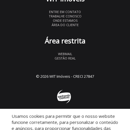
ENTRE EM CONTATO
TRABALHE CONOSCO
ONDE ESTAMOS
ÁREA DO CLIENTE
Área restrita
WEBMAIL
GESTÃO REAL
© 2026 WIT Imóveis
- CRECI 27847
Usamos cookies para permitir que o nosso website
Descomplicado por:
funcione corretamente, para personalizar o conteúdo
e anúncios, para proporcionar funcionalidades das