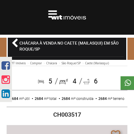
CHÁCARA À VENDA NO CAETE (MAILASQUI) EM SÃO
ROQUE/SP
WIT Imóveis
Comprar
Chácara
São Roque/SP
Caete (Mailasqui)
5
4
6
2684
m² útil
2684
m² total
2684
m² construída
2684
m² terreno
CH003517