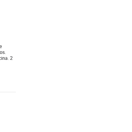
e
os.
ina. 2