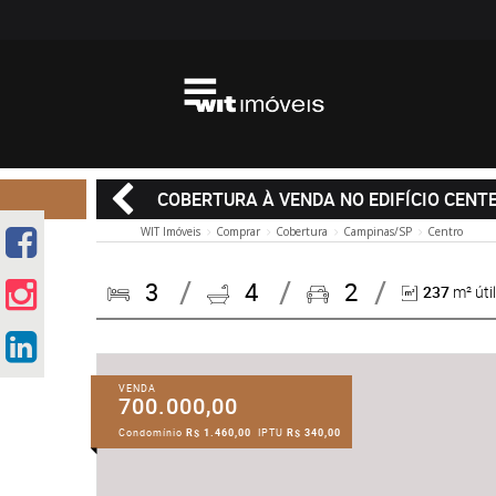
COBERTURA À VENDA NO EDIFÍCIO CENT
WIT Imóveis
Comprar
Cobertura
Campinas/SP
Centro
3
4
2
237
m² útil
VENDA
700.000,00
Condomínio
R$ 1.460,00
IPTU
R$ 340,00