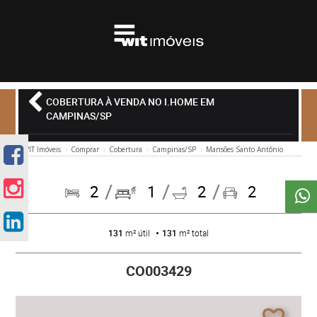
COBERTURA À VENDA NO I.HOME EM
CAMPINAS/SP
WIT Imóveis
Comprar
Cobertura
Campinas/SP
Mansões Santo Antônio
2
1
2
2
131
m² útil
131
m² total
CO003429