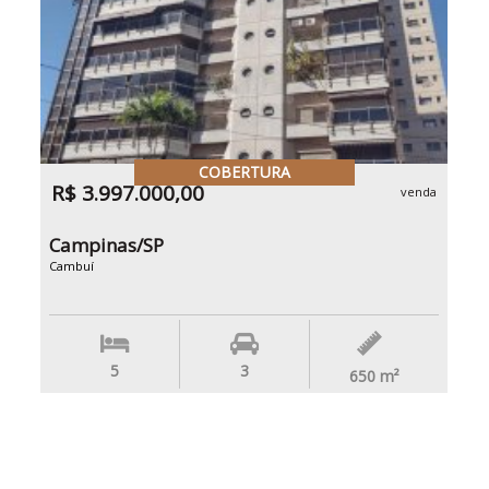
COBERTURA
R$ 3.997.000,00
venda
Campinas/SP
Cambuí
5
3
650
m²