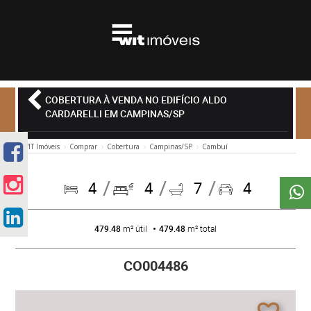
COBERTURA À VENDA NO EDIFÍCIO ALDO
CARDARELLI EM CAMPINAS/SP
WIT Imóveis
Comprar
Cobertura
Campinas/SP
Cambuí
4
4
7
4
479.48
m² útil
479.48
m² total
CO004486