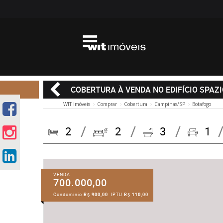
COBERTURA À VENDA NO EDIFÍCIO SPAZ
WIT Imóveis
Comprar
Cobertura
Campinas/SP
Botafogo
2
2
3
1
VENDA
700.000,00
Condomínio
R$ 900,00
IPTU
R$ 110,00