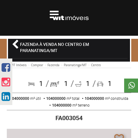
FAZENDA À VENDA NO CENTRO EM
PARANATINGA/MT
WIT Imóveis
Comprar
Fazenda
Paranatinga/MT
Centro
1
1
1
1
104000000
m² útil
104000000
m² total
104000000
m² construída
104000000
m² terreno
FA003054