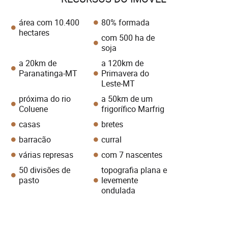
área com 10.400
80% formada
hectares
com 500 ha de
soja
a 20km de
a 120km de
Paranatinga-MT
Primavera do
Leste-MT
próxima do rio
a 50km de um
Coluene
frigorífico Marfrig
casas
bretes
barracão
curral
várias represas
com 7 nascentes
50 divisões de
topografia plana e
pasto
levemente
ondulada