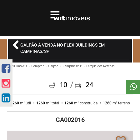
GALPÃO À VENDA NO FLEX BUILDINGS EM
CAMPINAS/SP
WIT Imóveis
Comprar
Galpão
Campinas/SP
Parque dos Resedás
10
24
1260
m² útil
1260
m² total
1260
m² construída
1260
m² terreno
GA002016