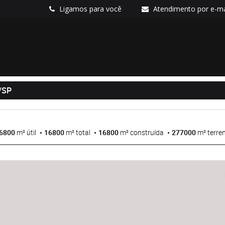
Ligamos para você
Atendimento por e-ma
/SP
6800
m² útil
16800
m² total
16800
m² construída
277000
m² terre