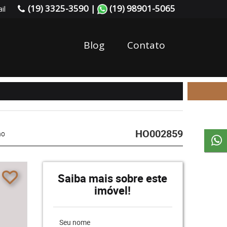
(19) 3325-3590 |
(19) 98901-5065
il
Blog
Contato
HO002859
no
Saiba mais sobre este
imóvel!