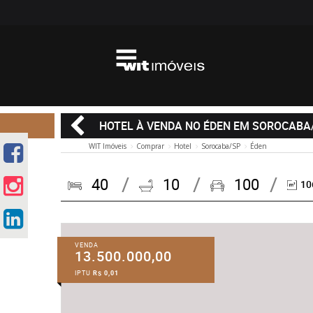
HOTEL À VENDA NO ÉDEN EM SOROCABA
WIT Imóveis
Comprar
Hotel
Sorocaba/SP
Éden
40
10
100
10
VENDA
13.500.000,00
IPTU
R$ 0,01