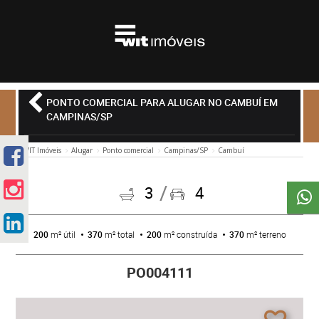
PONTO COMERCIAL PARA ALUGAR NO CAMBUÍ EM
CAMPINAS/SP
WIT Imóveis
Alugar
Ponto comercial
Campinas/SP
Cambuí
3
4
200
m² útil
370
m² total
200
m² construída
370
m² terreno
PO004111