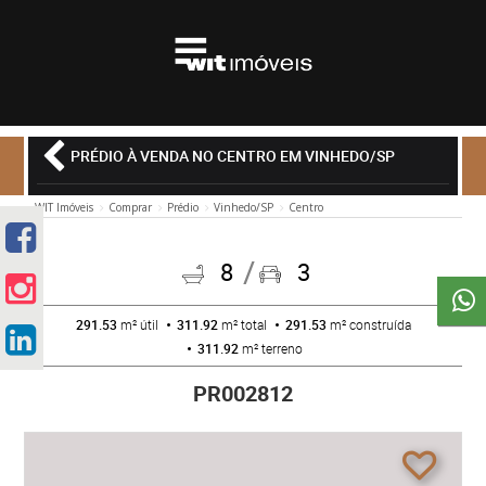
PRÉDIO À VENDA NO CENTRO EM VINHEDO/SP
WIT Imóveis
Comprar
Prédio
Vinhedo/SP
Centro
8
3
291.53
m² útil
311.92
m² total
291.53
m² construída
311.92
m² terreno
PR002812