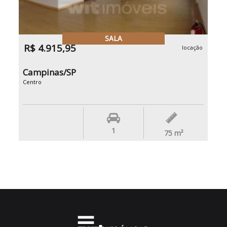
SALA
R$ 4.915,95
locação
Campinas/SP
Centro
1
75
m²