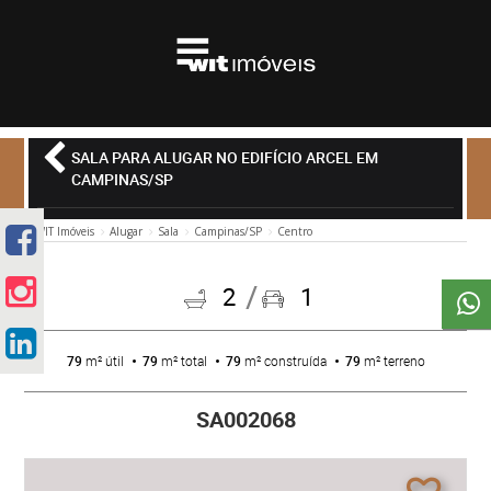
SALA PARA ALUGAR NO EDIFÍCIO ARCEL EM
CAMPINAS/SP
WIT Imóveis
Alugar
Sala
Campinas/SP
Centro
2
1
79
m² útil
79
m² total
79
m² construída
79
m² terreno
SA002068