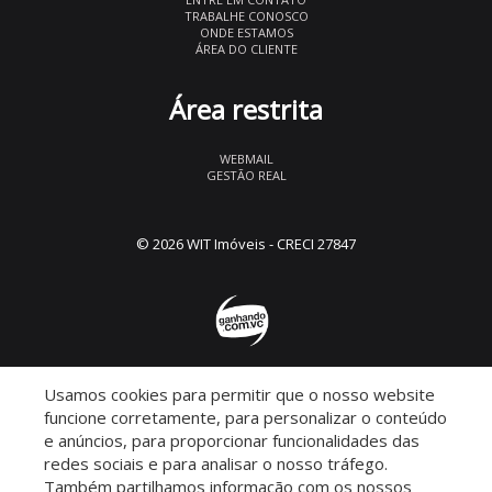
TRABALHE CONOSCO
ONDE ESTAMOS
ÁREA DO CLIENTE
Área restrita
WEBMAIL
GESTÃO REAL
© 2026 WIT Imóveis
- CRECI 27847
Usamos cookies para permitir que o nosso website
Descomplicado por:
funcione corretamente, para personalizar o conteúdo
e anúncios, para proporcionar funcionalidades das
redes sociais e para analisar o nosso tráfego.
Também partilhamos informação com os nossos