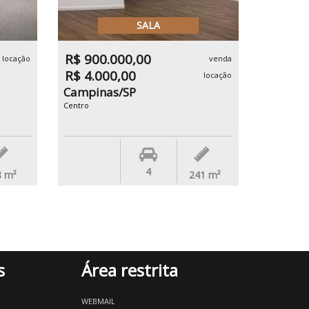
SALA
R$ 900.000,00
locação
venda
R$ 4.000,00
locação
Campinas/SP
Centro
4
8
m²
241
m²
s
Área restrita
WEBMAIL