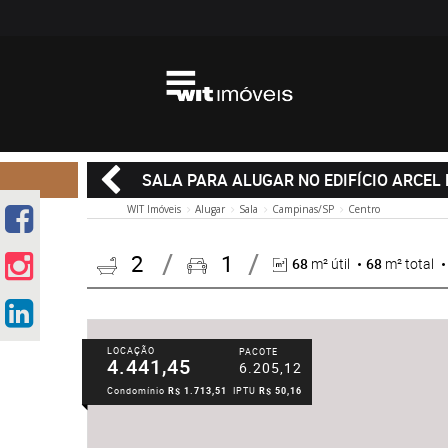
SALA PARA ALUGAR NO EDIFÍCIO ARCEL
WIT Imóveis
Alugar
Sala
Campinas/SP
Centro
2
1
68
m² útil
68
m² total
LOCAÇÃO
PACOTE
4.441,45
6.205,12
Condomínio
R$ 1.713,51
IPTU
R$ 50,16