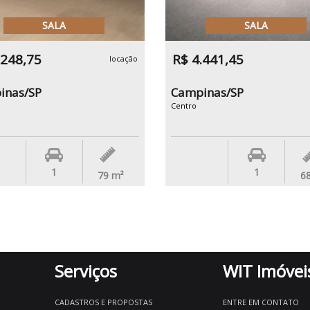
SALA
SALA
.248,75
R$ 4.441,45
locação
inas/SP
Campinas/SP
Centro
1
1
79
m²
6
Serviços
WIT Imóvei
CADASTROS E PROPOSTAS
ENTRE EM CONTATO