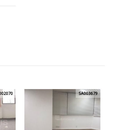
002070
SA003679