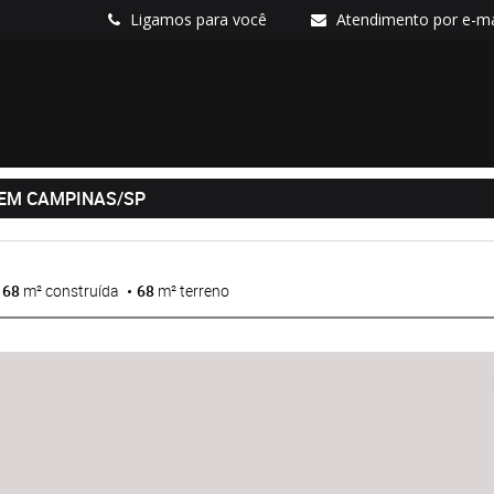
Ligamos para você
Atendimento por e-ma
 EM CAMPINAS/SP
68
m² construída
68
m² terreno