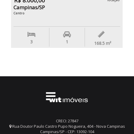
R$ 8.000,00
Campinas/SP
Centro
3
1
168.5
m²
CRECI: 27847
Rua Doutor Paulo Castro Pupo Nogueira, 404 - Nova Campinas
Campinas/SP - CEP: 13092-104