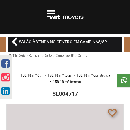
SALÃO À VENDA NO CENTRO EM CAMPINAS/SP
WIT Imóveis
Comprar
Salão
Campinas/SP
Centro
158.18
m² útil
158.18
m² total
158.18
m² construída
158.18
m² terreno
SL004717