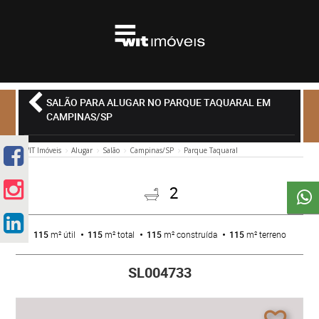
SALÃO PARA ALUGAR NO PARQUE TAQUARAL EM
CAMPINAS/SP
WIT Imóveis
Alugar
Salão
Campinas/SP
Parque Taquaral
2
115
m² útil
115
m² total
115
m² construída
115
m² terreno
SL004733