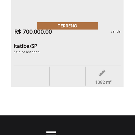
TERRENO
R$ 700.000,00
venda
Itatiba/SP
Sítio da Moenda
1382
m²