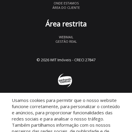
ONDE ESTAMOS
ÁREA DO CLIENTE
Área restrita
WEBMAIL
GESTÃO REAL
© 2026 WIT Imóveis
- CRECI 27847
Usamos cookies para permitir que o nosso website
Descomplicado por:
funcione corretamente, para personalizar o conteúdo
e anúncios, para proporcionar funcionalidades das
redes sociais e para analisar o nosso tráfego.
Também partilhamos informação com os nossos
parceiros das redes sociais, de publicidade e de