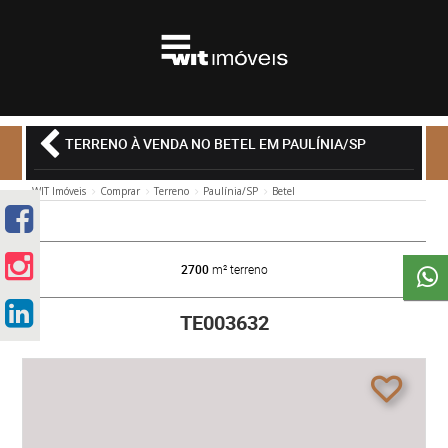
TERRENO À VENDA NO BETEL EM PAULÍNIA/SP
WIT Imóveis
Comprar
Terreno
Paulínia/SP
Betel
2700
m² terreno
TE003632