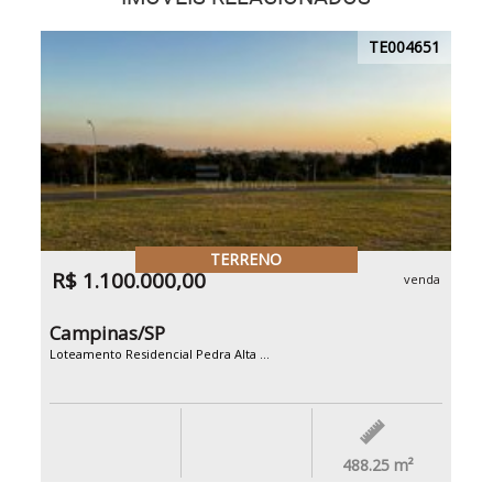
TE004651
TERRENO
R$ 1.100.000,00
venda
Campinas/SP
Loteamento Residencial Pedra Alta ...
488.25
m²