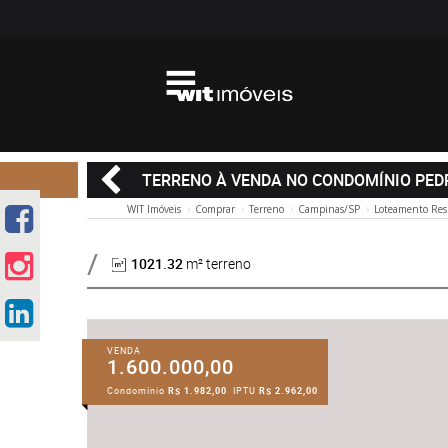
TERRENO À VENDA NO CONDOMÍNIO PED
WIT Imóveis
Comprar
Terreno
Campinas/SP
Loteamento Resi
1021.32
m² terreno
VENDA
1.600.000,00
Condomínio
R$ 1.982,00
IPTU
R$ 2.962,00