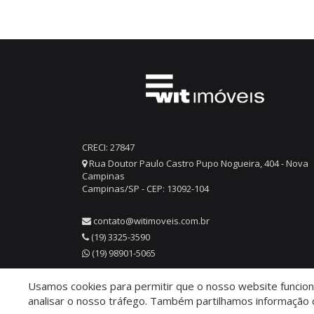
CRECI: 27847
Rua Doutor Paulo Castro Pupo Nogueira, 404 - Nova
Campinas
Campinas/SP - CEP: 13092-104
contato@witimoveis.com.br
(19) 3325-3590
(19) 98901-5065
Usamos cookies para permitir que o nosso website funcione
© 2026 WIT Imóveis
- CRECI 27847
analisar o nosso tráfego. Também partilhamos informação c