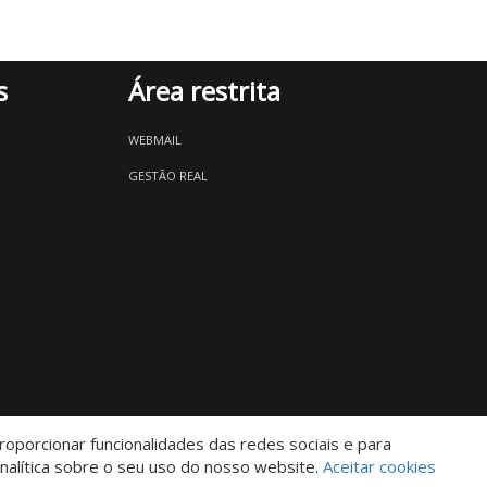
s
Área restrita
WEBMAIL
GESTÃO REAL
oporcionar funcionalidades das redes sociais e para
Descomplicado por:
nalítica sobre o seu uso do nosso website.
Aceitar cookies