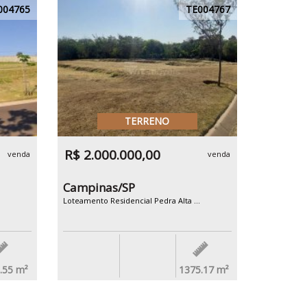
004765
TE004767
TERRENO
R$ 2.000.000,00
venda
venda
Campinas/SP
Loteamento Residencial Pedra Alta ...
.55
m²
1375.17
m²