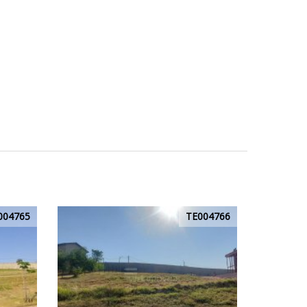
004765
TE004766