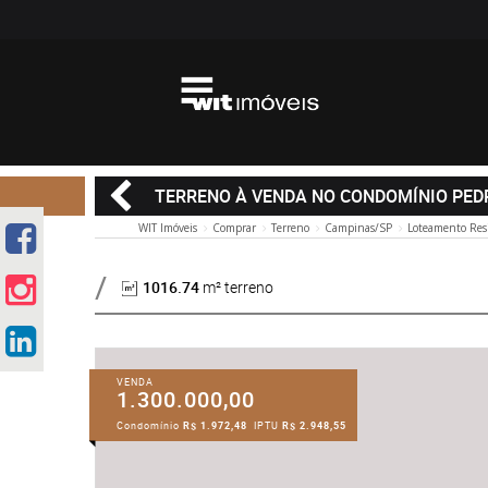
TERRENO À VENDA NO CONDOMÍNIO PED
WIT Imóveis
Comprar
Terreno
Campinas/SP
Loteamento Resi
1016.74
m² terreno
VENDA
1.300.000,00
Condomínio
R$ 1.972,48
IPTU
R$ 2.948,55