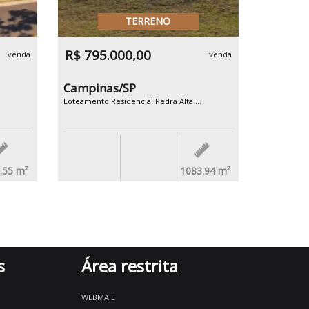
TERRENO
R$ 795.000,00
venda
venda
Campinas/SP
Loteamento Residencial Pedra Alta ...
.55
m²
1083.94
m²
s
Área restrita
WEBMAIL