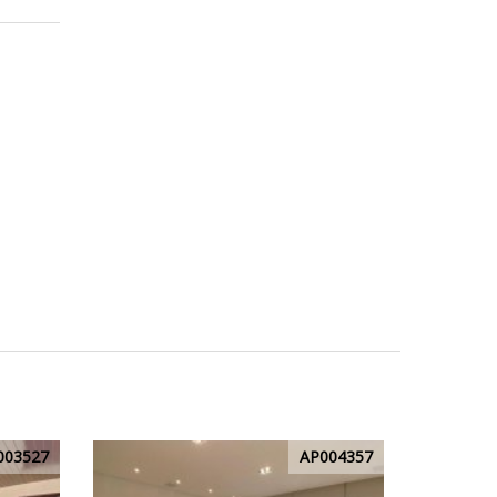
003527
AP004357