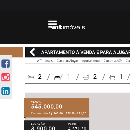
APARTAMENTO À VENDA E PARA ALUGAR 
WIT Imóveis
Comprar/Alugar
Apartamento
Campinas/SP
Ce
2
1
2
1
VENDA
545.000,00
Condomínio
R$ 540,00
IPTU
R$ 131,30
LOCAÇÃO
PACOTE
3.900,00
4.571,30