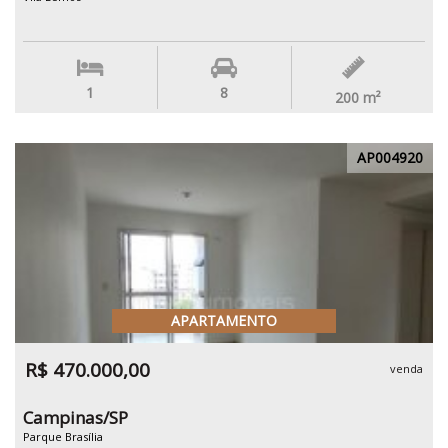
1
8
200
m²
AP004920
APARTAMENTO
R$ 470.000,00
venda
Campinas/SP
Parque Brasília