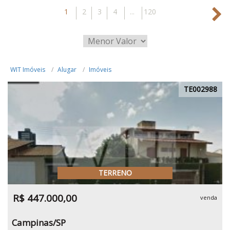
1
2
3
4
...
120
WIT Imóveis
Alugar
Imóveis
TE002988
TERRENO
R$ 447.000,00
venda
Campinas/SP