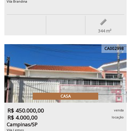
Vila Brandina
344
m²
CA002998
CASA
R$ 450.000,00
venda
R$ 4.000,00
locação
Campinas/SP
Vila Lemos