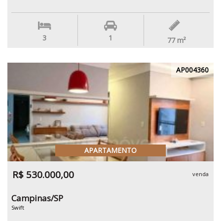
3
1
77
m²
AP004360
APARTAMENTO
R$ 530.000,00
venda
Campinas/SP
Swift