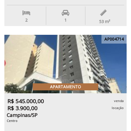
2
1
53
m²
AP004714
APARTAMENTO
R$ 545.000,00
venda
R$ 3.900,00
locação
Campinas/SP
Centro