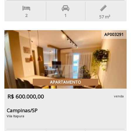
2
1
57
m²
AP003291
APARTAMENTO
R$ 600.000,00
venda
Campinas/SP
Vila Itapura