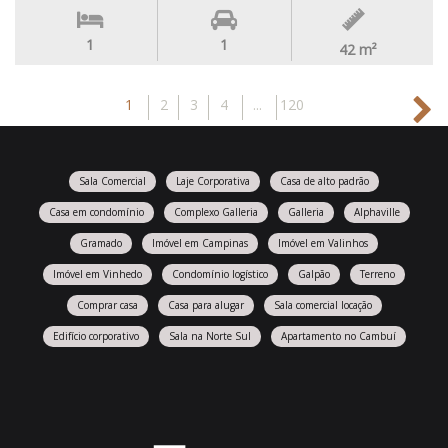
1
1
42
m²
1
2
3
4
...
120
Sala Comercial
Laje Corporativa
Casa de alto padrão
Casa em condomínio
Complexo Galleria
Galleria
Alphaville
Gramado
Imóvel em Campinas
Imóvel em Valinhos
Imóvel em Vinhedo
Condomínio logístico
Galpão
Terreno
Comprar casa
Casa para alugar
Sala comercial locação
Edifício corporativo
Sala na Norte Sul
Apartamento no Cambuí