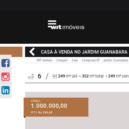
CASA À VENDA NO JARDIM GUANABARA
WIT Imóveis
Comprar
Casa
Campinas/SP
Jardim Guanabara
6
249
m² útil
352
m² total
249
m² con
VENDA
1.000.000,00
IPTU
R$ 539,65