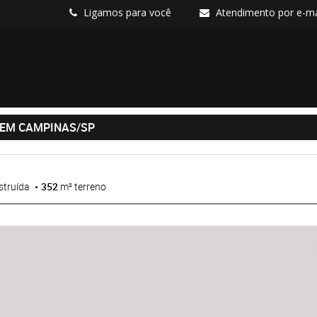
Ligamos para você
Atendimento por e-ma
 EM CAMPINAS/SP
struída
352
m² terreno