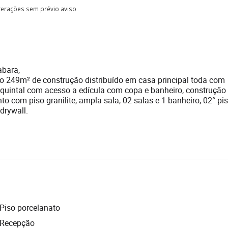
lterações sem prévio aviso
abara,
o 249m² de construção distribuído em casa principal toda com
, quintal com acesso a edícula com copa e banheiro, construção
 com piso granilite, ampla sala, 02 salas e 1 banheiro, 02° p
drywall.
Piso porcelanato
Recepção