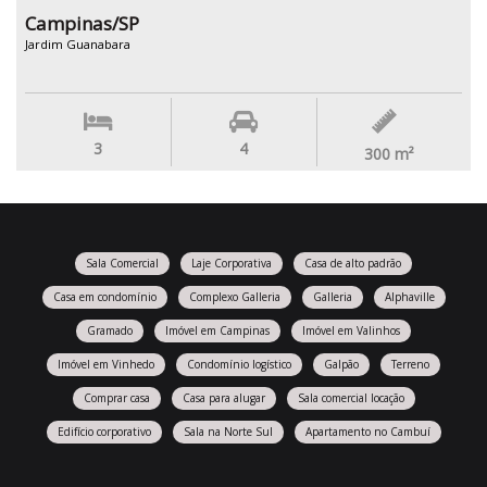
Campinas/SP
Jardim Guanabara
3
4
300
m²
Sala Comercial
Laje Corporativa
Casa de alto padrão
Casa em condomínio
Complexo Galleria
Galleria
Alphaville
Gramado
Imóvel em Campinas
Imóvel em Valinhos
Imóvel em Vinhedo
Condomínio logístico
Galpão
Terreno
Comprar casa
Casa para alugar
Sala comercial locação
Edifício corporativo
Sala na Norte Sul
Apartamento no Cambuí