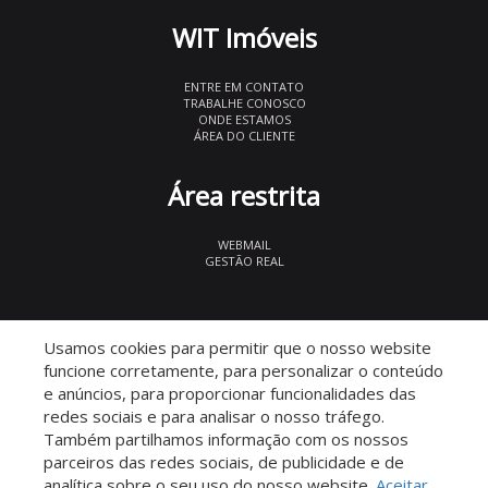
WIT Imóveis
ENTRE EM CONTATO
TRABALHE CONOSCO
ONDE ESTAMOS
ÁREA DO CLIENTE
Área restrita
WEBMAIL
GESTÃO REAL
© 2026 WIT Imóveis
- CRECI 27847
Usamos cookies para permitir que o nosso website
funcione corretamente, para personalizar o conteúdo
e anúncios, para proporcionar funcionalidades das
redes sociais e para analisar o nosso tráfego.
Também partilhamos informação com os nossos
parceiros das redes sociais, de publicidade e de
Descomplicado por:
analítica sobre o seu uso do nosso website.
Aceitar