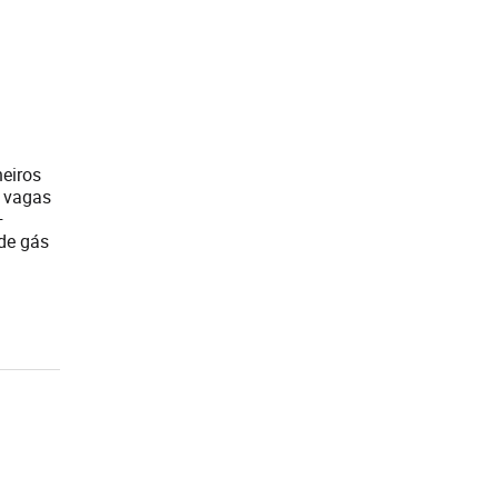
heiros
0 vagas
+
 de gás