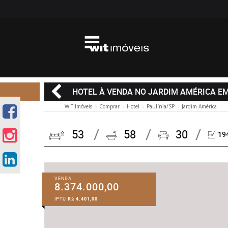
HOTEL À VENDA NO JARDIM AMÉRICA EM
WIT Imóveis
Comprar
Hotel
Paulínia/SP
Jardim América
53
58
30
19
VENDA
8.374.000,00
IPTU
R$ 4.401,00