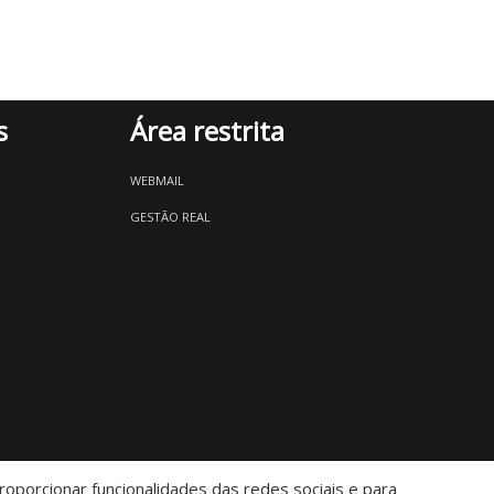
s
Área restrita
WEBMAIL
GESTÃO REAL
oporcionar funcionalidades das redes sociais e para