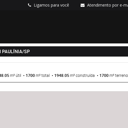
Ligamos para você
Atendimento por e-ma
 PAULÍNIA/SP
48.05
m² útil
1700
m² total
1948.05
m² construída
1700
m² terreno