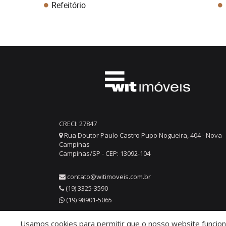
Refeitório
CRECI: 27847
Rua Doutor Paulo Castro Pupo Nogueira, 404 - Nova
Campinas
Campinas/SP - CEP: 13092-104
contato@witimoveis.com.br
(19) 3325-3590
(19) 98901-5065
Usamos cookies para permitir que o nosso website funcione