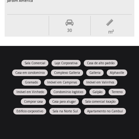
Jardim América
30
m²
Sala Comercial
Laje Corporativa
Casa de alto padrão
Casa em condomínio
Complexo Galleria
Galleria
Alphaville
Gramado
Imóvel em Campinas
Imóvel em Valinhos
Imóvel em Vinhedo
Condomínio logístico
Galpão
Terreno
Comprar casa
Casa para alugar
Sala comercial locação
Edifício corporativo
Sala na Norte Sul
Apartamento no Cambuí