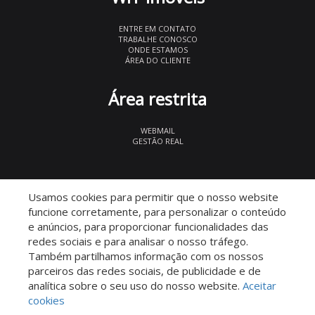
ENTRE EM CONTATO
TRABALHE CONOSCO
ONDE ESTAMOS
ÁREA DO CLIENTE
Área restrita
WEBMAIL
GESTÃO REAL
© 2026 WIT Imóveis
- CRECI 27847
Usamos cookies para permitir que o nosso website
funcione corretamente, para personalizar o conteúdo
e anúncios, para proporcionar funcionalidades das
redes sociais e para analisar o nosso tráfego.
Também partilhamos informação com os nossos
parceiros das redes sociais, de publicidade e de
Descomplicado por:
analítica sobre o seu uso do nosso website.
Aceitar
cookies