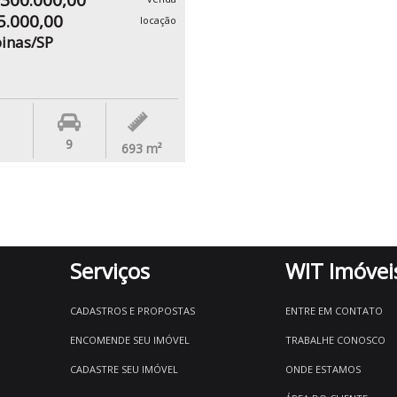
.300.000,00
5.000,00
locação
inas/SP
9
693
m²
Serviços
WIT Imóvei
CADASTROS E PROPOSTAS
ENTRE EM CONTATO
ENCOMENDE SEU IMÓVEL
TRABALHE CONOSCO
CADASTRE SEU IMÓVEL
ONDE ESTAMOS