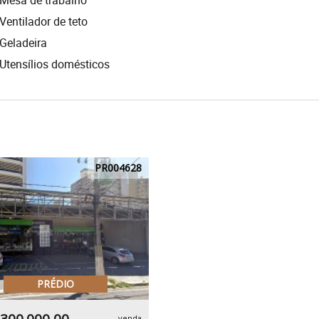
Mesa de trabalho
Ventilador de teto
Geladeira
Utensílios domésticos
PR004628
PRÉDIO
venda