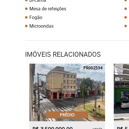
Bi-cama
Mesa de refeições
Fogão
Microondas
IMÓVEIS RELACIONADOS
PR002534
PRÉDIO
venda