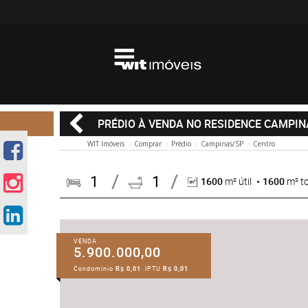
PRÉDIO À VENDA NO RESIDENCE CAMPI
WIT Imóveis
Comprar
Prédio
Campinas/SP
Centro
1
1
1600
m² útil
1600
m² to
VENDA
5.900.000,00
Condomínio
R$ 0,01
IPTU
R$ 0,01