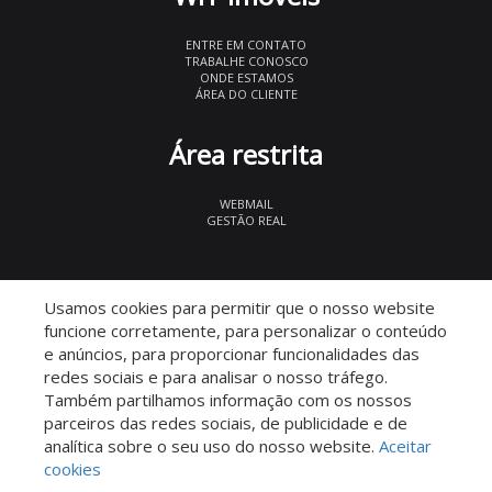
ENTRE EM CONTATO
TRABALHE CONOSCO
ONDE ESTAMOS
ÁREA DO CLIENTE
Área restrita
WEBMAIL
GESTÃO REAL
© 2026 WIT Imóveis
- CRECI 27847
Usamos cookies para permitir que o nosso website
funcione corretamente, para personalizar o conteúdo
e anúncios, para proporcionar funcionalidades das
redes sociais e para analisar o nosso tráfego.
Também partilhamos informação com os nossos
parceiros das redes sociais, de publicidade e de
Descomplicado por:
analítica sobre o seu uso do nosso website.
Aceitar
cookies