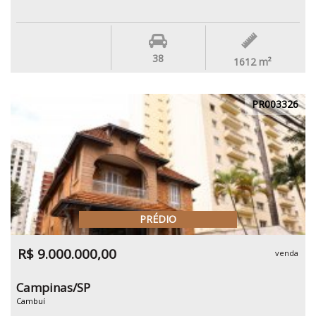
38
1612
m²
PR003326
PRÉDIO
R$ 9.000.000,00
venda
Campinas/SP
Cambuí