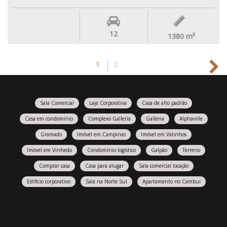
12
1380
m²
1
2
Sala Comercial
Laje Corporativa
Casa de alto padrão
Casa em condomínio
Complexo Galleria
Galleria
Alphaville
Gramado
Imóvel em Campinas
Imóvel em Valinhos
Imóvel em Vinhedo
Condomínio logístico
Galpão
Terreno
Comprar casa
Casa para alugar
Sala comercial locação
Edifício corporativo
Sala na Norte Sul
Apartamento no Cambuí