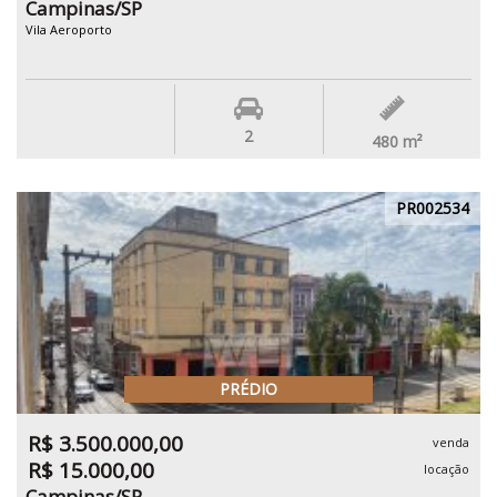
Campinas/SP
Vila Aeroporto
2
480
m²
PR002534
PRÉDIO
R$ 3.500.000,00
venda
R$ 15.000,00
locação
Campinas/SP