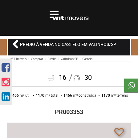
PRÉDIO À VENDA NO CASTELO EM VALINHOS/SP
WIT Imóveis
Comprar
Prédio
Valinhos/SP
Castelo
16
30
1466
m² útil
1170
m² total
1466
m² construída
1170
m² terreno
PR003353