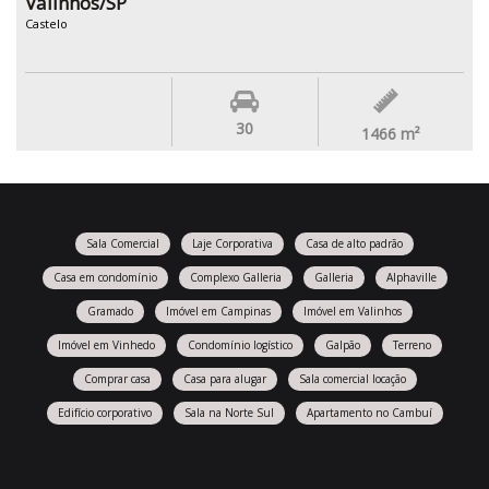
Valinhos/SP
Castelo
30
1466
m²
Sala Comercial
Laje Corporativa
Casa de alto padrão
Casa em condomínio
Complexo Galleria
Galleria
Alphaville
Gramado
Imóvel em Campinas
Imóvel em Valinhos
Imóvel em Vinhedo
Condomínio logístico
Galpão
Terreno
Comprar casa
Casa para alugar
Sala comercial locação
Edifício corporativo
Sala na Norte Sul
Apartamento no Cambuí