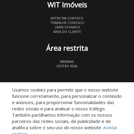
WIT Imóveis
ENTRE EM CONTATO
TRABALHE CONOSCO
ONDE ESTAMOS
ÁREA DO CLIENTE
Área restrita
WEBMAIL
GESTÃO REAL
© 2026 WIT Imóveis
- CRECI 27847
Usamos cookies para permitir que o nosso website
funcione corretamente, para personalizar o conteúdo
e anúncios, para proporcionar funcionalidades das
redes sociais e para analisar o nosso tráfego.
Também partilhamos informação com os nossos
parceiros das redes sociais, de publicidade e de
Descomplicado por:
analítica sobre o seu uso do nosso website.
Aceitar
cookies