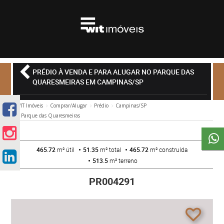
PRÉDIO À VENDA E PARA ALUGAR NO PARQUE DAS
QUARESMEIRAS EM CAMPINAS/SP
WIT Imóveis
Comprar/Alugar
Prédio
Campinas/SP
Parque das Quaresmeiras
465.72
m² útil
51.35
m² total
465.72
m² construída
513.5
m² terreno
PR004291