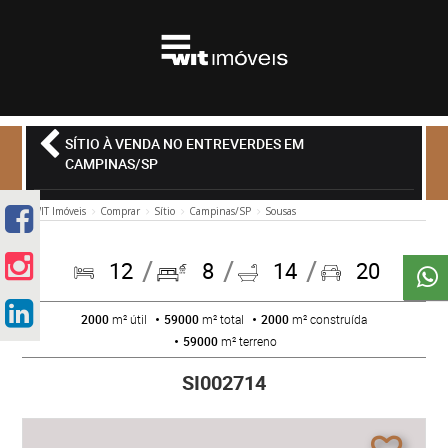
SÍTIO À VENDA NO ENTREVERDES EM
CAMPINAS/SP
WIT Imóveis
Comprar
Sítio
Campinas/SP
Sousas
12
8
14
20
2000
m² útil
59000
m² total
2000
m² construída
59000
m² terreno
SI002714