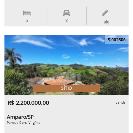
5
8
alq
SI002806
SÍTIO
R$ 2.200.000,00
venda
Amparo/SP
Parque Dona Virgínia