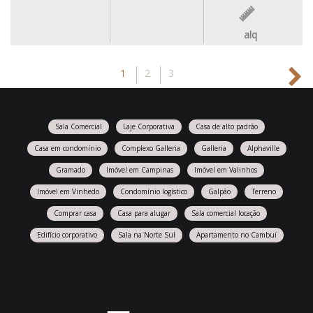
alq
1
2
3
Sala Comercial
Laje Corporativa
Casa de alto padrão
Casa em condomínio
Complexo Galleria
Galleria
Alphaville
Gramado
Imóvel em Campinas
Imóvel em Valinhos
Imóvel em Vinhedo
Condomínio logístico
Galpão
Terreno
Comprar casa
Casa para alugar
Sala comercial locação
Edifício corporativo
Sala na Norte Sul
Apartamento no Cambuí