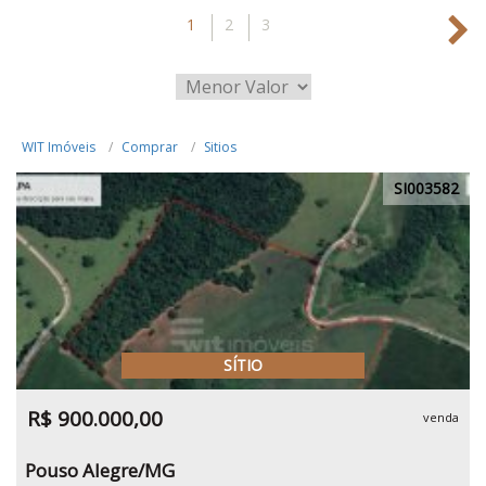
1
2
3
WIT Imóveis
Comprar
Sitios
SI003582
SÍTIO
R$ 900.000,00
venda
Pouso Alegre/MG