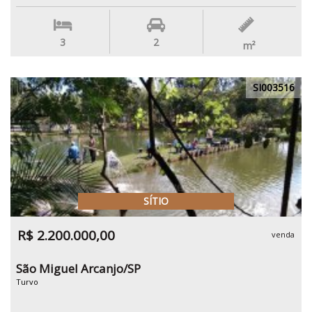
3
2
m²
SI003516
SÍTIO
R$ 2.200.000,00
venda
São Miguel Arcanjo/SP
Turvo