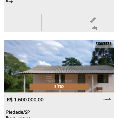
Brejal
alq
SI003533
SÍTIO
R$ 1.600.000,00
venda
Piedade/SP
Bairro dos Leites