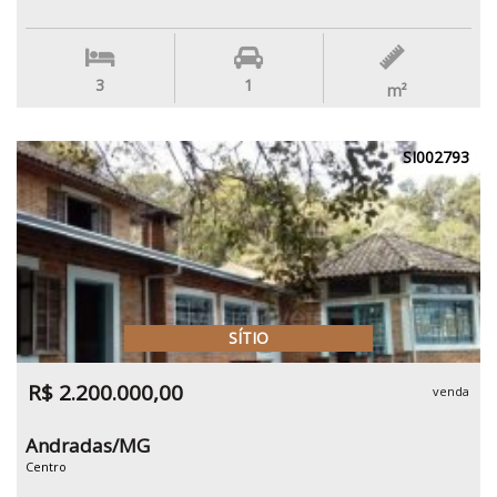
3
1
m²
SI002793
SÍTIO
R$ 2.200.000,00
venda
Andradas/MG
Centro