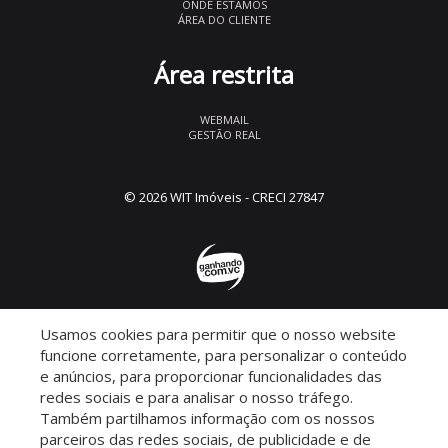
ONDE ESTAMOS
ÁREA DO CLIENTE
Área restrita
WEBMAIL
GESTÃO REAL
© 2026 WIT Imóveis
- CRECI 27847
Usamos cookies para permitir que o nosso website
Descomplicado por:
funcione corretamente, para personalizar o conteúdo
e anúncios, para proporcionar funcionalidades das
redes sociais e para analisar o nosso tráfego.
Também partilhamos informação com os nossos
parceiros das redes sociais, de publicidade e de