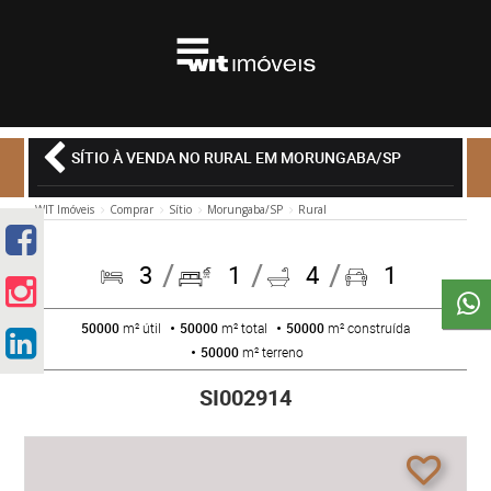
SÍTIO À VENDA NO RURAL EM MORUNGABA/SP
WIT Imóveis
Comprar
Sítio
Morungaba/SP
Rural
3
1
4
1
50000
m² útil
50000
m² total
50000
m² construída
50000
m² terreno
SI002914