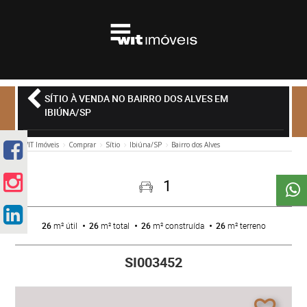
SÍTIO À VENDA NO BAIRRO DOS ALVES EM
IBIÚNA/SP
WIT Imóveis
Comprar
Sítio
Ibiúna/SP
Bairro dos Alves
1
26
m² útil
26
m² total
26
m² construída
26
m² terreno
SI003452