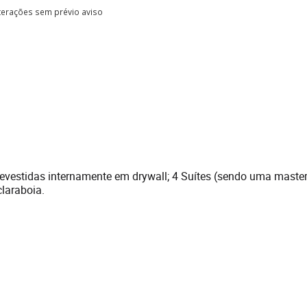
lterações sem prévio aviso
evestidas internamente em drywall; 4 Suítes (sendo uma master
claraboia.