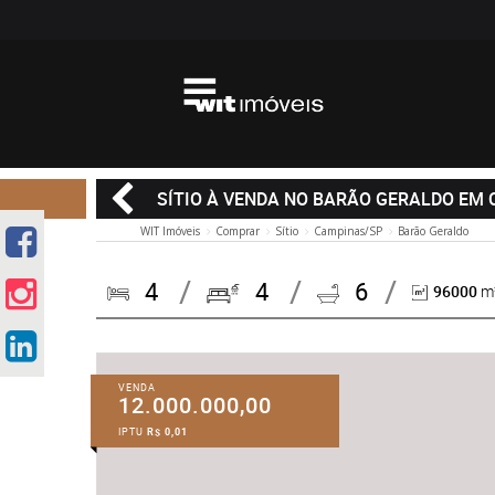
SÍTIO À VENDA NO BARÃO GERALDO EM
WIT Imóveis
Comprar
Sítio
Campinas/SP
Barão Geraldo
4
4
6
96000
m²
VENDA
12.000.000,00
IPTU
R$ 0,01