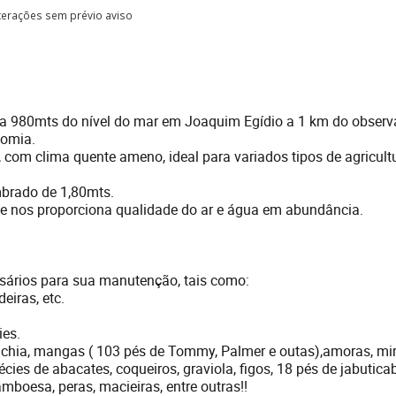
lterações sem prévio aviso
 a 980mts do nível do mar em Joaquim Egídio a 1 km do observ
nomia.
, com clima quente ameno, ideal para variados tipos de agricultu
mbrado de 1,80mts.
ue nos proporciona qualidade do ar e água em abundância.
ssários para sua manutenção, tais como:
eiras, etc.
ies.
, lichia, mangas ( 103 pés de Tommy, Palmer e outas),amoras, mirt
ies de abacates, coqueiros, graviola, figos, 18 pés de jabuticab
mboesa, peras, macieiras, entre outras!!