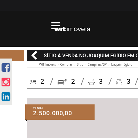
SÍTIO À VENDA NO JOAQUIM EGÍDIO EM
WIT Imóveis
Comprar
Sítio
Campinas/SP
Joaquim Egídio
2
2
3
3
VENDA
2.500.000,00