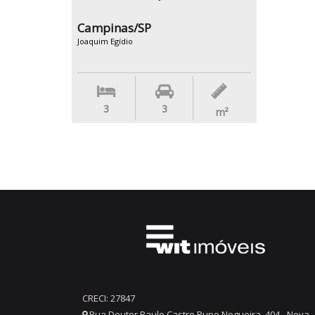
Campinas/SP
Joaquim Egídio
3
3
m²
CRECI: 27847
Rua Doutor Paulo Castro Pupo Nogueira, 404 - Nova