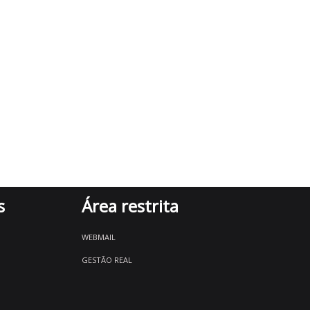
s
Área restrita
WEBMAIL
GESTÃO REAL