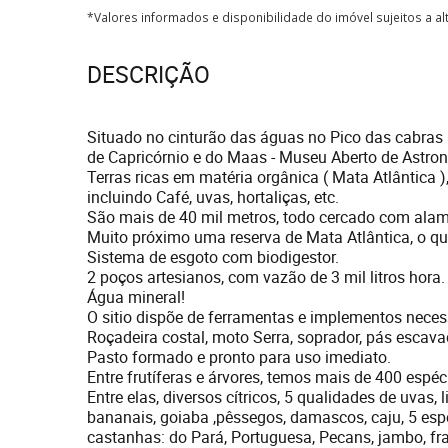
*Valores informados e disponibilidade do imóvel sujeitos a a
DESCRIÇÃO
Situado no cinturão das águas no Pico das cabras
de Capricórnio e do Maas - Museu Aberto de Astro
Terras ricas em matéria orgânica ( Mata Atlântica )
incluindo Café, uvas, hortaliças, etc.
São mais de 40 mil metros, todo cercado com ala
Muito próximo uma reserva de Mata Atlântica, o q
Sistema de esgoto com biodigestor.
2 poços artesianos, com vazão de 3 mil litros hora.
Água mineral!
O sitio dispõe de ferramentas e implementos nece
Roçadeira costal, moto Serra, soprador, pás escavad
Pasto formado e pronto para uso imediato.
Entre frutíferas e árvores, temos mais de 400 espéc
Entre elas, diversos cítricos, 5 qualidades de uvas
bananais, goiaba ,pêssegos, damascos, caju, 5 espéc
castanhas: do Pará, Portuguesa, Pecans, jambo, fra