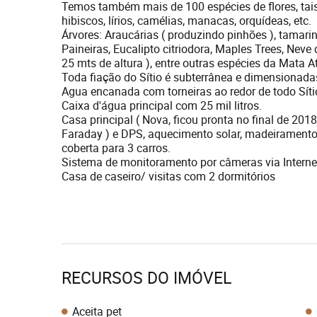
Temos também mais de 100 espécies de flores, tais c
hibiscos, lírios, camélias, manacas, orquídeas, etc.
Árvores: Araucárias ( produzindo pinhões ), tamarind
Paineiras, Eucalipto citriodora, Maples Trees, Neve
25 mts de altura ), entre outras espécies da Mata At
Toda fiação do Sítio é subterrânea e dimensionadas
Agua encanada com torneiras ao redor de todo Síti
Caixa d'água principal com 25 mil litros.
Casa principal ( Nova, ficou pronta no final de 2018
Faraday ) e DPS, aquecimento solar, madeiramento
coberta para 3 carros.
Sistema de monitoramento por câmeras via Intern
Casa de caseiro/ visitas com 2 dormitórios
RECURSOS DO IMÓVEL
Aceita pet