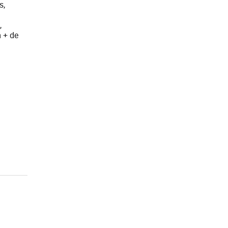
s,
,
m + de