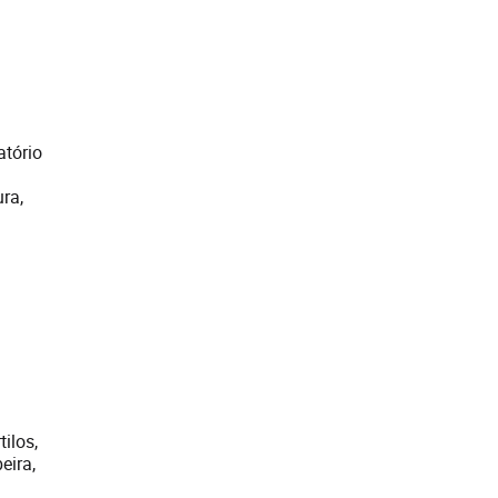
atório
ra,
ilos,
eira,