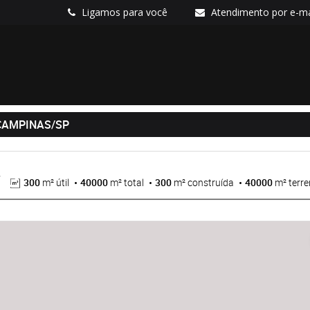
Ligamos para você
Atendimento por e-ma
 CAMPINAS/SP
300
m² útil
40000
m² total
300
m² construída
40000
m² terr