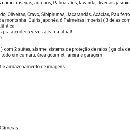
omo: roseiras, anturios, Palmas, íris, lavanda, diversos jasmin
o, Oliveiras, Cravo, Sibipirunas, Jacarandás, Acácias, Pau ferro
 da montanha, Quiris japonês, 6 Palmeiras Imperial ( 3 delas co
lântica.
 pra atender 5 vezes a carga atual!
o.
 ) com 2 suítes, alarme, sistema de proteção de raios ( gaiola de
 todo em cumaru, área gourmet, lareira e garagem
et e armazenamento de imagens.
Câmeras