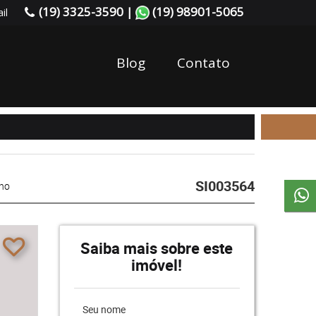
(19) 3325-3590 |
(19) 98901-5065
il
Blog
Contato
SI003564
eno
Saiba mais sobre este
imóvel!