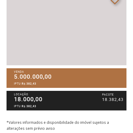
VENDA
5.000.000,00
IPTU
R$ 382,43
LOCAÇÃO
PACOTE
18.000,00
18.382,43
IPTU
R$ 382,43
*Valores informados e disponibilidade do imóvel sujeitos a
alterações sem prévio aviso