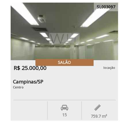
SL003097
SALÃO
R$ 25.000,00
locação
Campinas/SP
Centro
15
759.7
m²