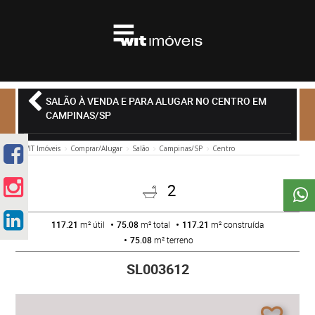
SALÃO À VENDA E PARA ALUGAR NO CENTRO EM
CAMPINAS/SP
WIT Imóveis
Comprar/Alugar
Salão
Campinas/SP
Centro
2
117.21
m² útil
75.08
m² total
117.21
m² construída
75.08
m² terreno
SL003612