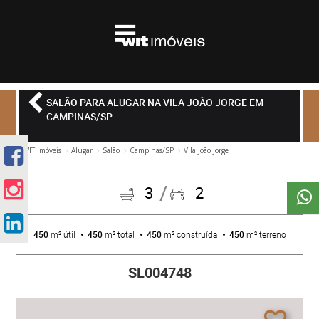
SALÃO PARA ALUGAR NA VILA JOÃO JORGE EM
CAMPINAS/SP
WIT Imóveis
Alugar
Salão
Campinas/SP
Vila João Jorge
3
2
450
m² útil
450
m² total
450
m² construída
450
m² terreno
SL004748