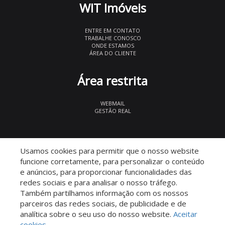
WIT Imóveis
ENTRE EM CONTATO
TRABALHE CONOSCO
ONDE ESTAMOS
ÁREA DO CLIENTE
Área restrita
WEBMAIL
GESTÃO REAL
© 2026 WIT Imóveis
- CRECI 27847
Usamos cookies para permitir que o nosso website
funcione corretamente, para personalizar o conteúdo
e anúncios, para proporcionar funcionalidades das
redes sociais e para analisar o nosso tráfego.
Também partilhamos informação com os nossos
parceiros das redes sociais, de publicidade e de
Descomplicado por:
analítica sobre o seu uso do nosso website.
Aceitar
cookies