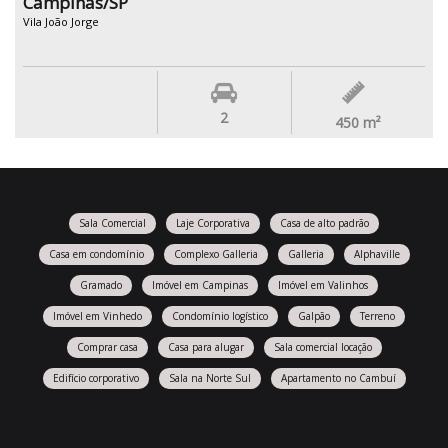
Campinas/SP
Vila João Jorge
2
450
m²
Sala Comercial
Laje Corporativa
Casa de alto padrão
Casa em condomínio
Complexo Galleria
Galleria
Alphaville
Gramado
Imóvel em Campinas
Imóvel em Valinhos
Imóvel em Vinhedo
Condomínio logístico
Galpão
Terreno
Comprar casa
Casa para alugar
Sala comercial locação
Edifício corporativo
Sala na Norte Sul
Apartamento no Cambuí