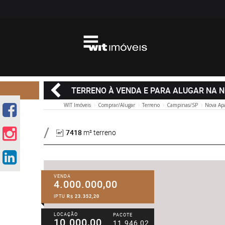
TERRENO À VENDA E PARA ALUGAR NA 
WIT Imóveis
Comprar/Alugar
Terreno
Campinas/SP
Nova Apa
7418
m² terreno
VENDA
4.000.000,00
IPTU
R$ 23.352,20
LOCAÇÃO
PACOTE
10.000,00
11.946,02