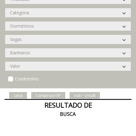
Condomínio
casa
Campinas/SP
null ~ (/null)
RESULTADO DE
BUSCA