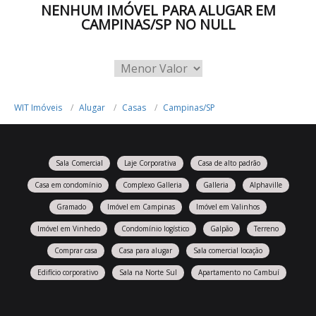
NENHUM IMÓVEL PARA ALUGAR EM
CAMPINAS/SP NO NULL
WIT Imóveis
Alugar
Casas
Campinas/SP
Sala Comercial
Laje Corporativa
Casa de alto padrão
Casa em condomínio
Complexo Galleria
Galleria
Alphaville
Gramado
Imóvel em Campinas
Imóvel em Valinhos
Imóvel em Vinhedo
Condomínio logístico
Galpão
Terreno
Comprar casa
Casa para alugar
Sala comercial locação
Edifício corporativo
Sala na Norte Sul
Apartamento no Cambuí