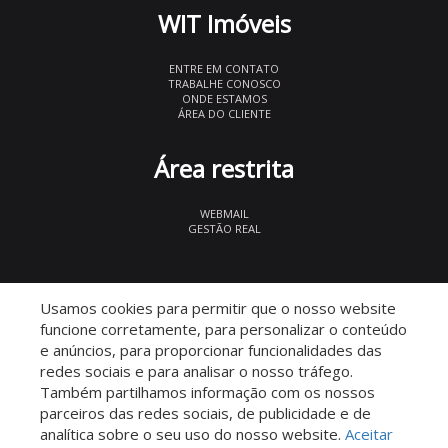
WIT Imóveis
ENTRE EM CONTATO
TRABALHE CONOSCO
ONDE ESTAMOS
ÁREA DO CLIENTE
Área restrita
WEBMAIL
GESTÃO REAL
© 2026 WIT Imóveis
- CRECI 27847
Usamos cookies para permitir que o nosso website
funcione corretamente, para personalizar o conteúdo
e anúncios, para proporcionar funcionalidades das
redes sociais e para analisar o nosso tráfego.
Também partilhamos informação com os nossos
parceiros das redes sociais, de publicidade e de
Descomplicado por:
analítica sobre o seu uso do nosso website.
Aceitar