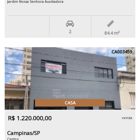
Jardim Nossa Senhora Auxiliadora
2
84.4
m²
CA003459
CASA
R$ 1.220.000,00
venda
Campinas/SP
Centro