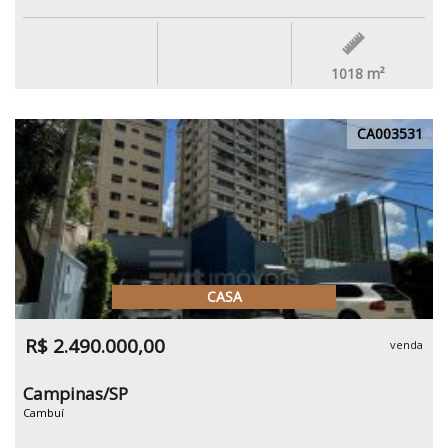
1018
m²
CA003531
CASA
R$ 2.490.000,00
venda
Campinas/SP
Cambuí