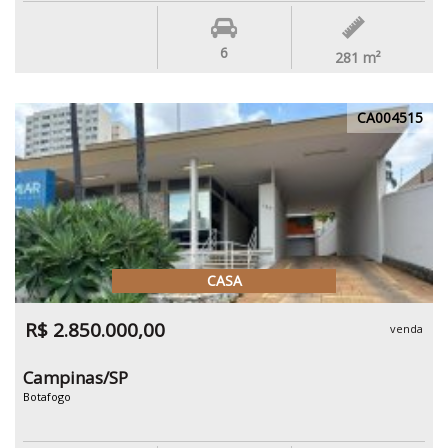
6
281
m²
CA004515
CASA
R$ 2.850.000,00
venda
Campinas/SP
Botafogo