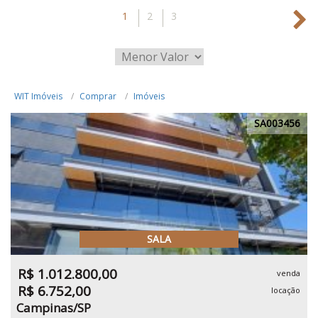
1
2
3
WIT Imóveis
Comprar
Imóveis
SA003456
SALA
R$ 1.012.800,00
venda
R$ 6.752,00
locação
Campinas/SP