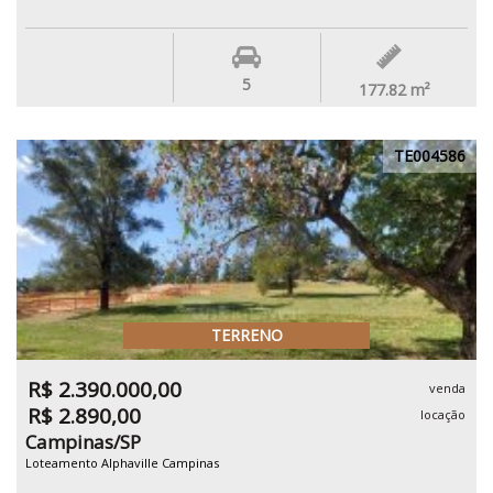
5
177.82
m²
TE004586
TERRENO
R$ 2.390.000,00
venda
R$ 2.890,00
locação
Campinas/SP
Loteamento Alphaville Campinas