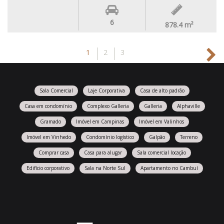
6
878.4
m²
1
2
3
Sala Comercial
Laje Corporativa
Casa de alto padrão
Casa em condomínio
Complexo Galleria
Galleria
Alphaville
Gramado
Imóvel em Campinas
Imóvel em Valinhos
Imóvel em Vinhedo
Condomínio logístico
Galpão
Terreno
Comprar casa
Casa para alugar
Sala comercial locação
Edifício corporativo
Sala na Norte Sul
Apartamento no Cambuí