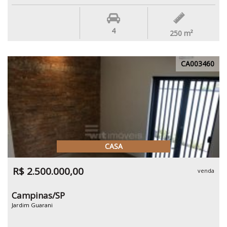
4
250
m²
CA003460
CASA
R$ 2.500.000,00
venda
Campinas/SP
Jardim Guarani