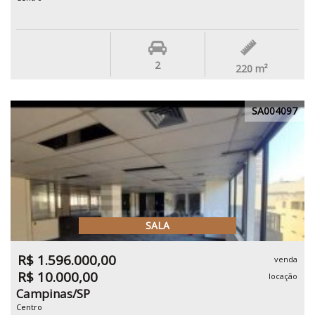
2
220
m²
SA004097
SALA
R$ 1.596.000,00
venda
R$ 10.000,00
locação
Campinas/SP
Centro