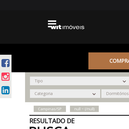
COMPR
Campinas/SP
null ~ (/null)
RESULTADO DE