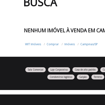
BUSCA
NENHUM IMÓVEL À VENDA EM CAM
WIT Imóveis
Comprar
Imóveis
Campinas/SP
Sala Comercial
Laje Corporativa
Casa de alto padrão
C
Condomínio logístico
Galpão
Terreno