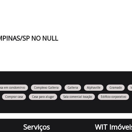
PINAS/SP NO NULL
asa em condomínio
Complexo Galleria
Galleria
Alphaville
Gramado
Comprar casa
Casa para alugar
Sala comercial locação
Edifício corporativo
Serviços
WIT Imóvei