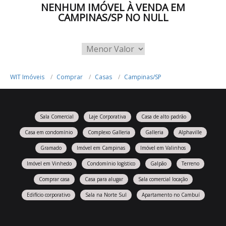
NENHUM IMÓVEL À VENDA EM
CAMPINAS/SP NO NULL
WIT Imóveis
Comprar
Casas
Campinas/SP
Sala Comercial
Laje Corporativa
Casa de alto padrão
Casa em condomínio
Complexo Galleria
Galleria
Alphaville
Gramado
Imóvel em Campinas
Imóvel em Valinhos
Imóvel em Vinhedo
Condomínio logístico
Galpão
Terreno
Comprar casa
Casa para alugar
Sala comercial locação
Edifício corporativo
Sala na Norte Sul
Apartamento no Cambuí