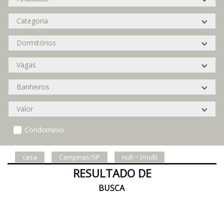
Condomínio
casa
Campinas/SP
null ~ (/null)
RESULTADO DE
BUSCA