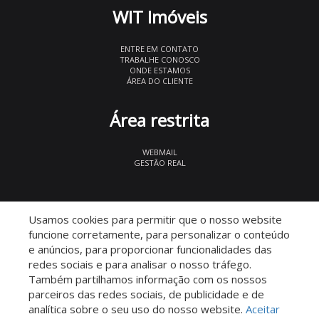
WIT Imóveis
ENTRE EM CONTATO
TRABALHE CONOSCO
ONDE ESTAMOS
ÁREA DO CLIENTE
Área restrita
WEBMAIL
GESTÃO REAL
© 2026 WIT Imóveis
- CRECI 27847
Usamos cookies para permitir que o nosso website
funcione corretamente, para personalizar o conteúdo
e anúncios, para proporcionar funcionalidades das
redes sociais e para analisar o nosso tráfego.
Também partilhamos informação com os nossos
parceiros das redes sociais, de publicidade e de
Descomplicado por:
analítica sobre o seu uso do nosso website.
Aceitar