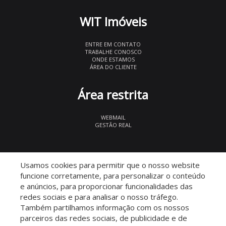
WIT Imóveis
ENTRE EM CONTATO
TRABALHE CONOSCO
ONDE ESTAMOS
ÁREA DO CLIENTE
Área restrita
WEBMAIL
GESTÃO REAL
© 2026 WIT Imóveis
- CRECI 27847
Usamos cookies para permitir que o nosso website
funcione corretamente, para personalizar o conteúdo
e anúncios, para proporcionar funcionalidades das
redes sociais e para analisar o nosso tráfego.
Também partilhamos informação com os nossos
parceiros das redes sociais, de publicidade e de