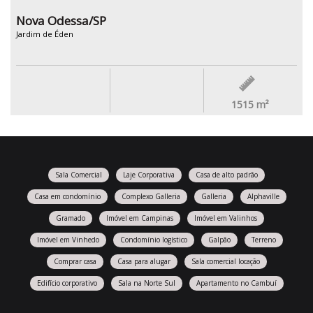
Nova Odessa/SP
Jardim de Éden
1515
m²
Sala Comercial
Laje Corporativa
Casa de alto padrão
Casa em condomínio
Complexo Galleria
Galleria
Alphaville
Gramado
Imóvel em Campinas
Imóvel em Valinhos
Imóvel em Vinhedo
Condomínio logístico
Galpão
Terreno
Comprar casa
Casa para alugar
Sala comercial locação
Edifício corporativo
Sala na Norte Sul
Apartamento no Cambuí