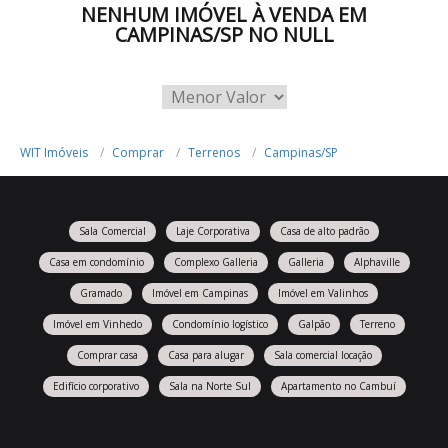
NENHUM IMÓVEL À VENDA EM
CAMPINAS/SP NO NULL
WIT Imóveis
Comprar
Terrenos
Campinas/SP
Sala Comercial
Laje Corporativa
Casa de alto padrão
Casa em condomínio
Complexo Galleria
Galleria
Alphaville
Gramado
Imóvel em Campinas
Imóvel em Valinhos
Imóvel em Vinhedo
Condomínio logístico
Galpão
Terreno
Comprar casa
Casa para alugar
Sala comercial locação
Edifício corporativo
Sala na Norte Sul
Apartamento no Cambuí