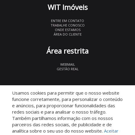
WIT Imóveis
ENTRE EM CONTATO
TRABALHE CONOSCO
ONDE ESTAMOS
ÁREA DO CLIENTE
Área restrita
WEBMAIL
GESTÃO REAL
© 2026 WIT Imóveis
- CRECI 27847
Usamos cookies para permitir que o nosso website
funcione corretamente, para personalizar o conteúdo
e anúncios, para proporcionar funcionalidades das
redes sociais e para analisar o nosso tráfego.
Também partilhamos informação com os nossos
parceiros das redes sociais, de publicidade e de
Descomplicado por:
analítica sobre o seu uso do nosso website.
Aceitar