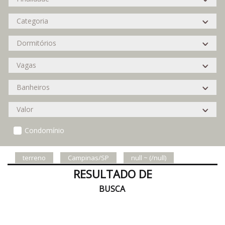
Condomínio
terreno
Campinas/SP
null ~ (/null)
RESULTADO DE
BUSCA