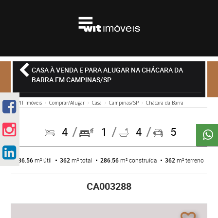
CASA À VENDA E PARA ALUGAR NA CHÁCARA DA
BARRA EM CAMPINAS/SP
WIT Imóveis
Comprar/Alugar
Casa
Campinas/SP
Chácara da Barra
4
1
4
5
286.56
m² útil
362
m² total
286.56
m² construída
362
m² terreno
CA003288