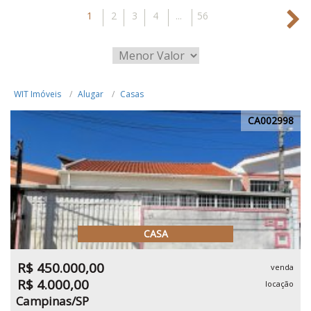
1
2
3
4
...
56
WIT Imóveis
Alugar
Casas
CA002998
CASA
R$ 450.000,00
venda
R$ 4.000,00
locação
Campinas/SP