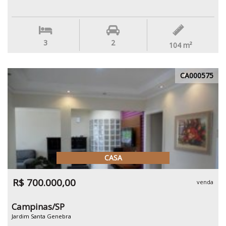
3
2
104
m²
CA000575
CASA
R$ 700.000,00
venda
Campinas/SP
Jardim Santa Genebra