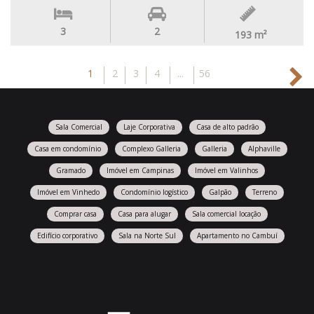
3
2
193
m²
1
2
3
4
...
56
Sala Comercial
Laje Corporativa
Casa de alto padrão
Casa em condomínio
Complexo Galleria
Galleria
Alphaville
Gramado
Imóvel em Campinas
Imóvel em Valinhos
Imóvel em Vinhedo
Condomínio logístico
Galpão
Terreno
Comprar casa
Casa para alugar
Sala comercial locação
Edifício corporativo
Sala na Norte Sul
Apartamento no Cambuí