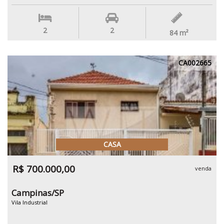
2
2
84
m²
CA002665
CASA
R$ 700.000,00
venda
Campinas/SP
Vila Industrial