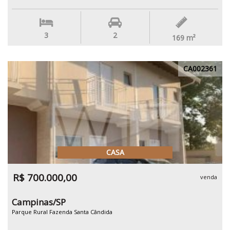
3
2
169
m²
CA002361
CASA
R$ 700.000,00
venda
Campinas/SP
Parque Rural Fazenda Santa Cândida