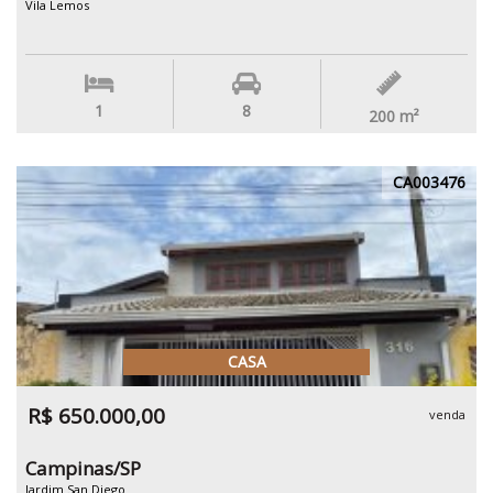
Vila Lemos
1
8
200
m²
CA003476
CASA
R$ 650.000,00
venda
Campinas/SP
Jardim San Diego