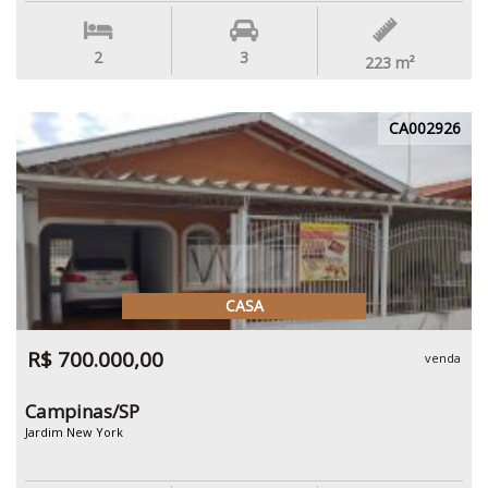
2
3
223
m²
CA002926
CASA
R$ 700.000,00
venda
Campinas/SP
Jardim New York