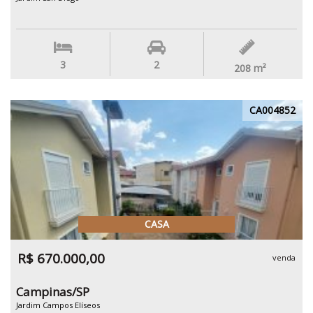
3
2
208
m²
CA004852
CASA
R$ 670.000,00
venda
Campinas/SP
Jardim Campos Elíseos