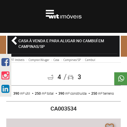
CASA À VENDA E PARA ALUGAR NO CAMBUÍ EM
CAMPINAS/SP
WIT Imóveis
Comprar/Alugar
Casa
Campinas/SP
Cambuí
4
3
390
m² útil
250
m² total
390
m² construída
250
m² terreno
CA003534